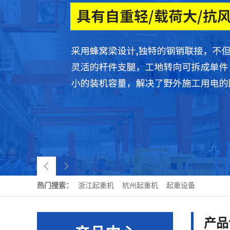
热门搜索：
浙江起重机
杭州起重机
起重设备
产品