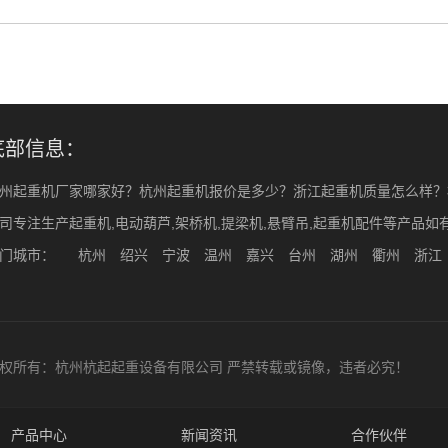
底部信息：
州起重机厂家哪家好？杭州起重机报价是多少？浙江起重机质量怎么样？
司专注生产起重机,电动葫芦,架桥机,提梁机,悬臂吊,起重机配件等产品如
门城市：
杭州
绍兴
宁波
温州
嘉兴
台州
湖州
衢州
浙江
权所有：杭州杭起起重设备有限公司 严禁转载或镜像，违者必究！
产品中心
新闻资讯
合作伙伴