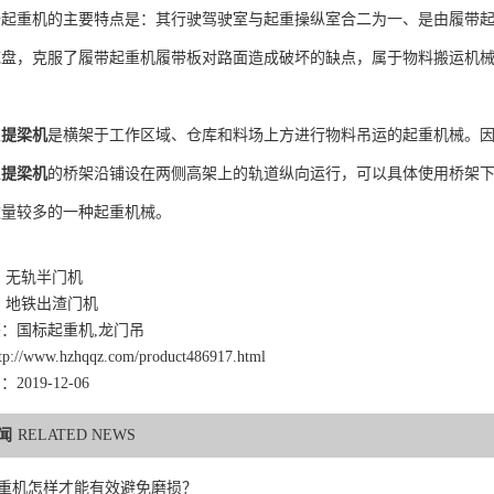
重机的主要特点是：其行驶驾驶室与起重操纵室合二为一、是由履带起
底盘，克服了履带起重机履带板对路面造成破坏的缺点，属于物料搬运机
型
提梁机
是横架于工作区域、仓库和料场上方进行物料吊运的起重机械。
型
提梁机
的桥架沿铺设在两侧高架上的轨道纵向运行，可以具体使用桥架
数量较多的一种起重机械。
：
无轨半门机
：
地铁出渣门机
：国标起重机,龙门吊
://www.hzhqqz.com/product486917.html
019-12-06
闻
RELATED NEWS
重机怎样才能有效避免磨损？