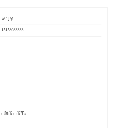
：
龙门吊
158083333
车，航吊，吊车。