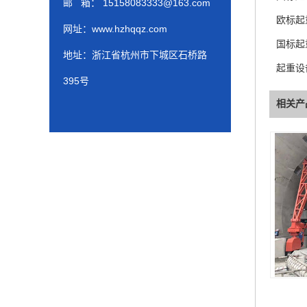
邮 箱：
15158083333@163.com
欧标起
网址：www.hzhqqz.com
国标起
地址：浙江省杭州市下城区石桥路
起重设
395号
相关产