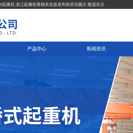
州起重机
,浙江起重机等相关信息发布和资讯展示,敬请关注.
产品中心
新闻资讯