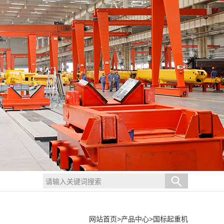
网站首页
>
产品中心
>
国标起重机