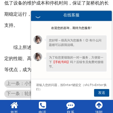
低了设备的维护成本和停机时间，保证了架桥机的长
期稳定运行，为桥梁建设项目的顺利实施提供了有力
在线客服
支持。
欢迎您的咨询，期待为您服务!
您好呀～很高兴为您服务！😊 有什么问
题都可以跟我说哦。
综上所述，双梁架桥机以其强大的承载能力、稳
为了给您更细致的一对一服务，方便留一
定的性能、高精度操作、广泛的适应性和简便的维护
下
【手机号码】
吗？后续专员免费对接细
节。
等优点，成为现代桥梁建设中不可或缺的重要装备。
上一条：小型架桥机
发送
下一条：轮胎式架桥机
首页
电话
联系
顶部