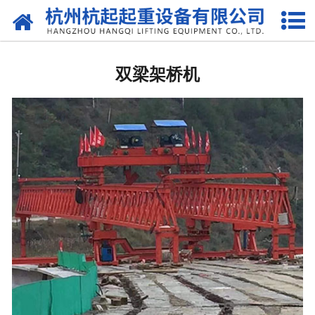
网站首页
国标起重机
双梁架桥机
欧标起重机
电动葫芦
悬臂吊
液压升降货梯
起重机配件
提梁机
架桥机