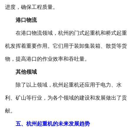
进度，确保工程质量。
港口物流
在港口物流领域，杭州的门式起重机和桥式起重
机发挥着重要作用。它们用于装卸集装箱、散货等货
物，提高港口的作业效率和吞吐量。
其他领域
除了以上领域，杭州起重机还应用于电力、水
利、矿山等行业，为各个领域的建设和发展做出了贡
献。
五、杭州起重机的未来发展趋势