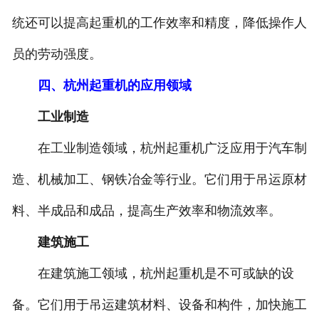
统还可以提高起重机的工作效率和精度，降低操作人
员的劳动强度。
四、杭州起重机的应用领域
工业制造
在工业制造领域，杭州起重机广泛应用于汽车制
造、机械加工、钢铁冶金等行业。它们用于吊运原材
料、半成品和成品，提高生产效率和物流效率。
建筑施工
在建筑施工领域，杭州起重机是不可或缺的设
备。它们用于吊运建筑材料、设备和构件，加快施工