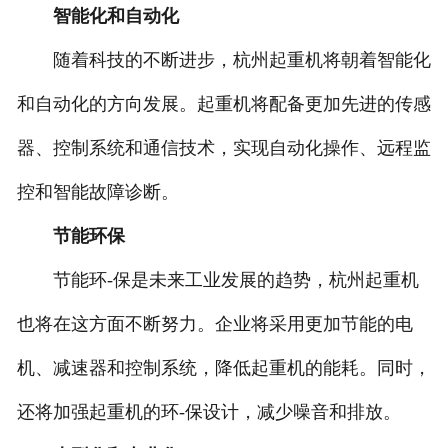
智能化和自动化
随着科技的不断进步，杭州起重机将朝着智能化
和自动化的方向发展。起重机将配备更加先进的传感
器、控制系统和通信技术，实现自动化操作、远程监
控和智能故障诊断。
节能环保
节能环-保是未来工业发展的趋势，杭州起重机
也将在这方面不断努力。企业将采用更加节能的电
机、减速器和控制系统，降低起重机的能耗。同时，
还将加强起重机的环-保设计，减少噪音和排放。